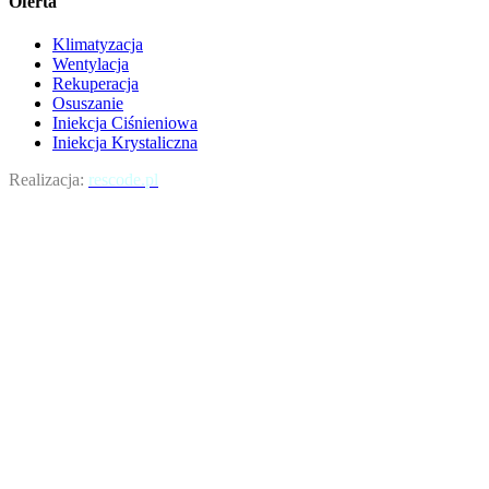
Oferta
Klimatyzacja
Wentylacja
Rekuperacja
Osuszanie
Iniekcja Ciśnieniowa
Iniekcja Krystaliczna
Realizacja:
rescode.pl