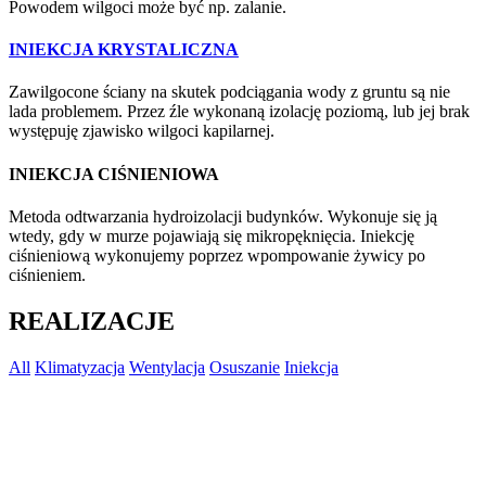
Powodem wilgoci może być np. zalanie.
INIEKCJA KRYSTALICZNA
Zawilgocone ściany na skutek podciągania wody z gruntu są nie
lada problemem. Przez źle wykonaną izolację poziomą, lub jej brak
występuję zjawisko wilgoci kapilarnej.
INIEKCJA CIŚNIENIOWA
Metoda odtwarzania hydroizolacji budynków. Wykonuje się ją
wtedy, gdy w murze pojawiają się mikropęknięcia. Iniekcję
ciśnieniową wykonujemy poprzez wpompowanie żywicy po
ciśnieniem.
REALIZACJE
All
Klimatyzacja
Wentylacja
Osuszanie
Iniekcja