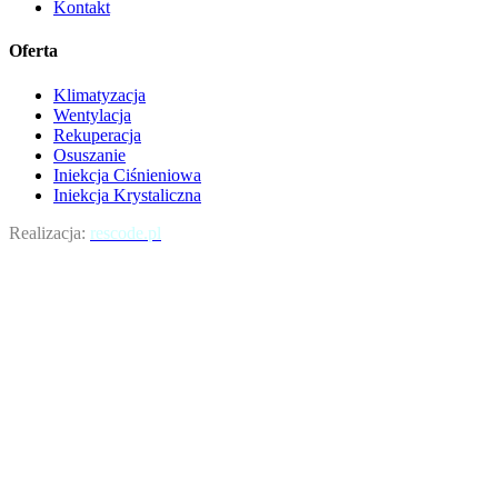
Kontakt
Oferta
Klimatyzacja
Wentylacja
Rekuperacja
Osuszanie
Iniekcja Ciśnieniowa
Iniekcja Krystaliczna
Realizacja:
rescode.pl