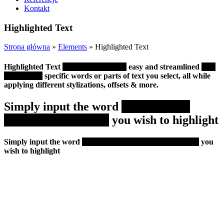
Kontakt
Highlighted Text
Strona główna
»
Elements
»
Highlighted Text
Highlighted Text
widget provides an
easy and streamlined
way
to highlight
specific words or parts of text you select, all while
applying different stylizations, offsets & more.
Simply input the word
positions that
correspond to words
you wish to highlight
Simply input the word
positions that correspond to words
you
wish to highlight