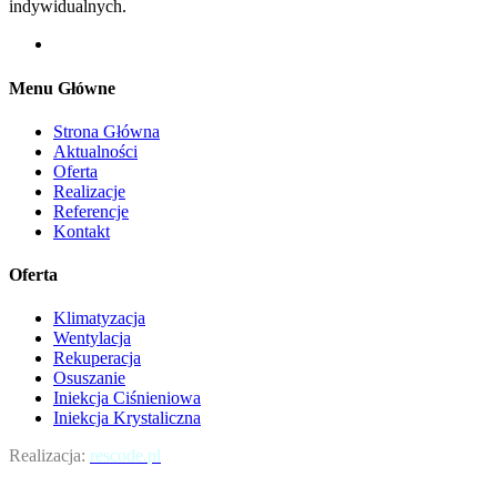
indywidualnych.
Menu Główne
Strona Główna
Aktualności
Oferta
Realizacje
Referencje
Kontakt
Oferta
Klimatyzacja
Wentylacja
Rekuperacja
Osuszanie
Iniekcja Ciśnieniowa
Iniekcja Krystaliczna
Realizacja:
rescode.pl