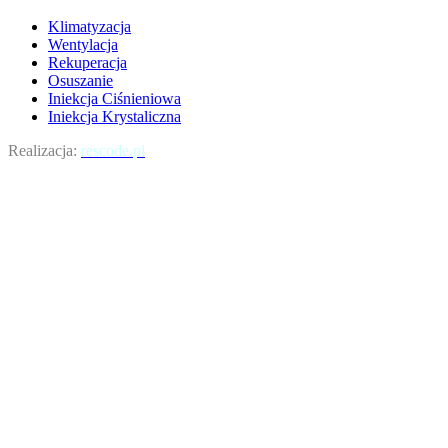
Klimatyzacja
Wentylacja
Rekuperacja
Osuszanie
Iniekcja Ciśnieniowa
Iniekcja Krystaliczna
Realizacja:
rescode.pl