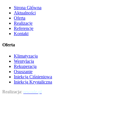
Strona Główna
Aktualności
Oferta
Realizacje
Referencje
Kontakt
Oferta
Klimatyzacja
Wentylacja
Rekuperacja
Osuszanie
Iniekcja Ciśnieniowa
Iniekcja Krystaliczna
Realizacja:
rescode.pl