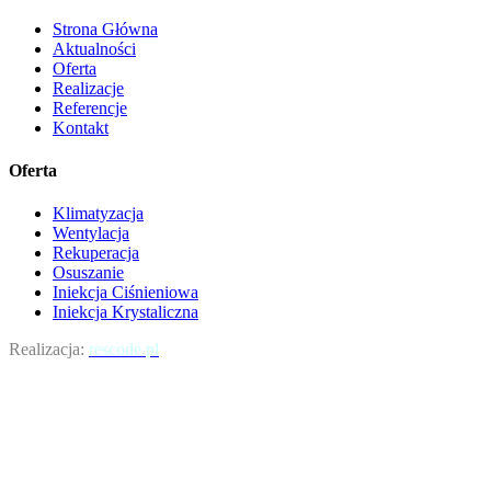
Strona Główna
Aktualności
Oferta
Realizacje
Referencje
Kontakt
Oferta
Klimatyzacja
Wentylacja
Rekuperacja
Osuszanie
Iniekcja Ciśnieniowa
Iniekcja Krystaliczna
Realizacja:
rescode.pl