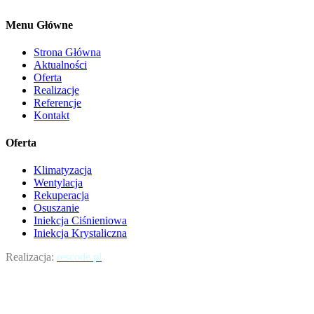
Menu Główne
Strona Główna
Aktualności
Oferta
Realizacje
Referencje
Kontakt
Oferta
Klimatyzacja
Wentylacja
Rekuperacja
Osuszanie
Iniekcja Ciśnieniowa
Iniekcja Krystaliczna
Realizacja:
rescode.pl