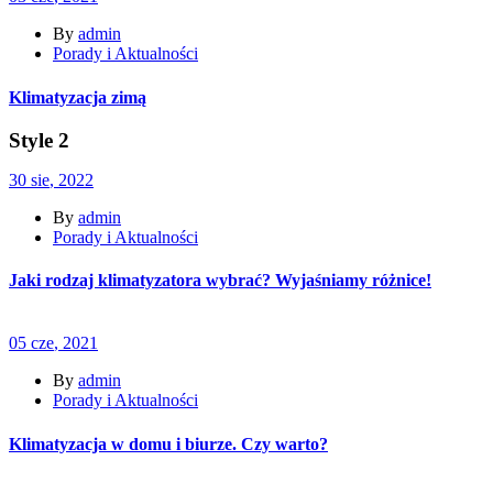
By
admin
Porady i Aktualności
Klimatyzacja zimą
Style 2
30
sie
, 2022
By
admin
Porady i Aktualności
Jaki rodzaj klimatyzatora wybrać? Wyjaśniamy różnice!
05
cze
, 2021
By
admin
Porady i Aktualności
Klimatyzacja w domu i biurze. Czy warto?