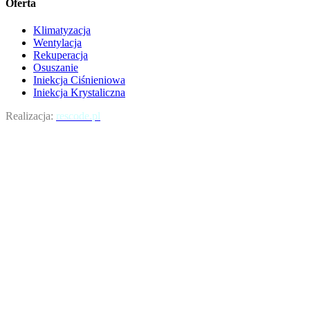
Oferta
Klimatyzacja
Wentylacja
Rekuperacja
Osuszanie
Iniekcja Ciśnieniowa
Iniekcja Krystaliczna
Realizacja:
rescode.pl