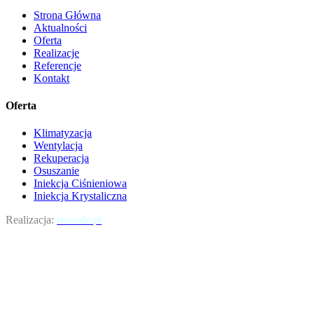
Strona Główna
Aktualności
Oferta
Realizacje
Referencje
Kontakt
Oferta
Klimatyzacja
Wentylacja
Rekuperacja
Osuszanie
Iniekcja Ciśnieniowa
Iniekcja Krystaliczna
Realizacja:
rescode.pl